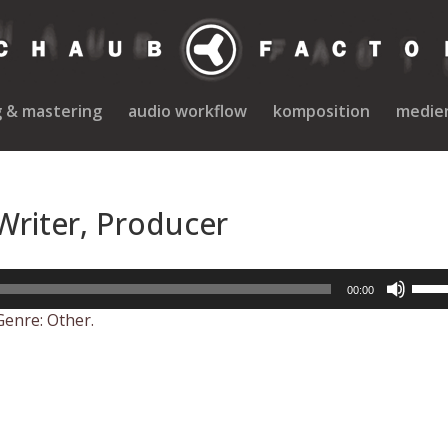
g & mastering
audio workflow
komposition
medie
riter, Producer
Pfeil
00:00
Hoch
Genre: Other.
benu
um
die
Lauts
zu
regel