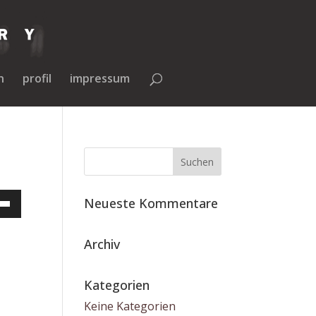
n
profil
impressum
tasten
Neueste Kommentare
/Runter
tzen,
Archiv
tärke
Kategorien
Keine Kategorien
n.