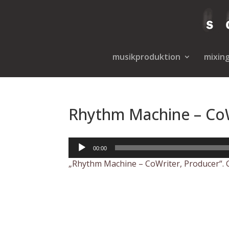
musikproduktion
mixin
Rhythm Machine – CoW
Audio-
00:00
Player
„Rhythm Machine – CoWriter, Producer“. 