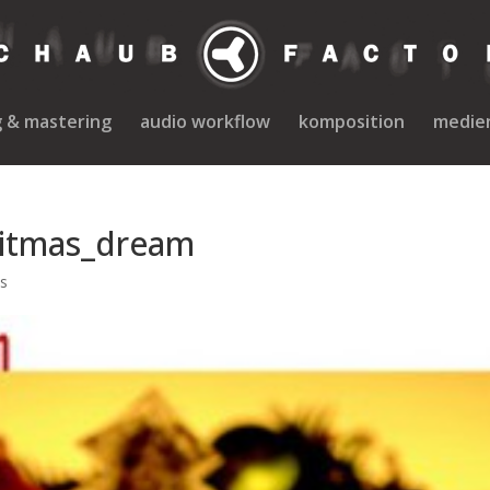
g & mastering
audio workflow
komposition
medie
sitmas_dream
s