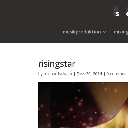
musikproduktion
mixin
risingstar
by
reinhardschaub
|
Dez. 20, 2014
|
0 comment