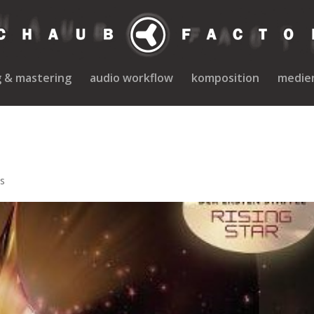
g & mastering
audio workflow
komposition
medie
s