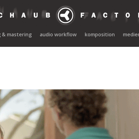
g & mastering
audio workflow
komposition
medie
s